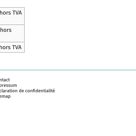
hors TVA
 hors
hors TVA
ntact
pressum
laration de confidentialité
temap