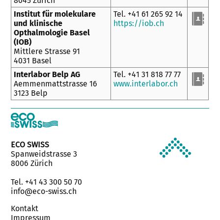
8045 Zürich
Institut für molekulare
Tel. +41 61 265 92 14
und klinische
https://iob.ch
Opthalmologie Basel
(IOB)
Mittlere Strasse 91
4031 Basel
Interlabor Belp AG
Tel. +41 31 818 77 77
Aemmenmattstrasse 16
www.interlabor.ch
3123 Belp
ECO SWISS
Spanweidstrasse 3
8006 Zürich
Tel. +41 43 300 50 70
info@eco-swiss.ch
Kontakt
Impressum