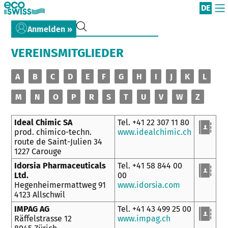
DE
Anmelden »
VEREINSMITGLIEDER
A
B
C
D
E
F
G
H
I
J
K
L
M
N
O
P
R
S
T
U
V
W
Z
Ideal Chimic SA
Tel. +41 22 307 11 80
prod. chimico-techn.
www.idealchimic.ch
route de Saint-Julien 34
1227 Carouge
Idorsia Pharmaceuticals
Tel. +41 58 844 00
Ltd.
00
Hegenheimermattweg 91
www.idorsia.com
4123 Allschwil
IMPAG AG
Tel. +41 43 499 25 00
Räffelstrasse 12
www.impag.ch